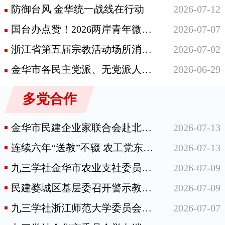
防御台风 金华统一战线在行动
2026-07-12
国台办点赞！2026两岸青年微短剧大赛颁奖典礼在浙江东阳举办
2026-07-07
浙江省第五届宗教活动场所消防技能大比武在义乌举行
2026-07-02
金华市各民主党派、无党派人士“参政为公、实干为民”主题教育推进会召开
2026-06-29
多党合作
金华市民建企业家联合会赴北京、河北开展主题教育学习和专项课题调研
2026-07-13
连续六年“送教”不辍 农工党东阳市委会再赴虎鹿夏令营之约
2026-07-13
九三学社金华市农业支社委员会协办“我为家乡代言”2026金华短视频大赛
2026-07-09
民建婺城区基层委召开警示教育专题会议 筑牢主题教育思想防线
2026-07-09
九三学社浙江师范大学委员会社员获评服务地方对非合作优秀案例
2026-07-07