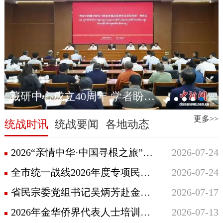
藏研中心成立40周年 学者盼以智库优势开创藏学研究新局面
更多>>
统战时讯
统战要闻
各地动态
2026“亲情中华·中国寻根之旅”夏令营浙江金华营、浙江东阳营双营启幕
2026-07-24
全市统一战线2026年度专项民主监督工作推进召开
2026-07-24
省民宗委党组书记吴炳芳赴金华调研宗教工作
2026-07-17
2026年金华侨界代表人士培训班成功举办
2026-07-13