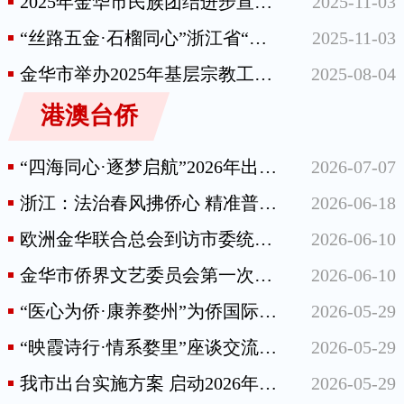
2025年金华市民族团结进步宣传月暨铸牢中华民族共同体意识百场宣讲在东阳启动
2025-11-03
“丝路五金·石榴同心”浙江省“东迁西归”各族青年互嵌式技能培训活动开班仪式正式启航
2025-11-03
金华市举办2025年基层宗教工作干部培训班
2025-08-04
港澳台侨
“四海同心·逐梦启航”2026年出国留学 规划与经验分享会举行
2026-07-07
浙江：法治春风拂侨心 精准普法护远航
2026-06-18
欧洲金华联合总会到访市委统战部（侨办）、市侨联
2026-06-10
金华市侨界文艺委员会第一次会议召开
2026-06-10
“医心为侨·康养婺州”为侨国际医疗合作服务签约仪式举行
2026-05-29
“映霞诗行·情系婺里”座谈交流会举行
2026-05-29
我市出台实施方案 启动2026年“之江同心·法治护侨”涉侨法治服务专项行动
2026-05-29