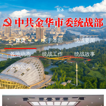
繁体
简体
进入关怀版
首页
关于本部
统战要闻
各地动态
统战工作
统战故事
公告公示