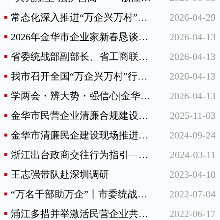
常态化深入推进“万企兴万村”行动部署会在义乌召开 高云龙讲话 廉毅敏致
2026-04-29
2026年金华市企业家新春恳谈活动举行
2026-04-13
省委统战部副部长、省工商联党组书记郑敏强来金开展专题调研
2026-04-13
我市召开全国“万企兴万村”行动部署会筹备工作协调会
2026-04-13
学两会・辨大势・强信心|金华市工商联2026年全国两会精神学习暨宏观经济形势报告会召开
2026-04-13
金华市民营企业清廉合规建设现场推进会在永康召开
2025-11-03
金华市清廉民企建设现场推进会在兰溪召开
2024-09-24
浙江出台政商交往行为指引——三张清单，推动构建亲清政商关系
2024-03-11
王志强带队赴深圳调研
2023-04-10
“万名干部助万企”丨市委统战部助企服务员深入民企开展精准服务
2022-07-04
浦江多措并举激活民营企业共富活力
2022-06-17