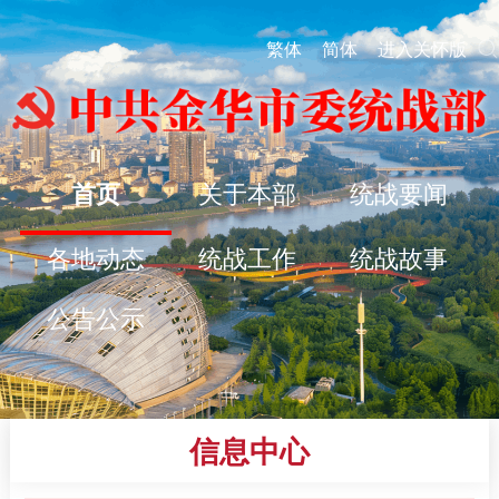
繁体
简体
进入关怀版
首页
关于本部
统战要闻
各地动态
统战工作
统战故事
公告公示
信息中心