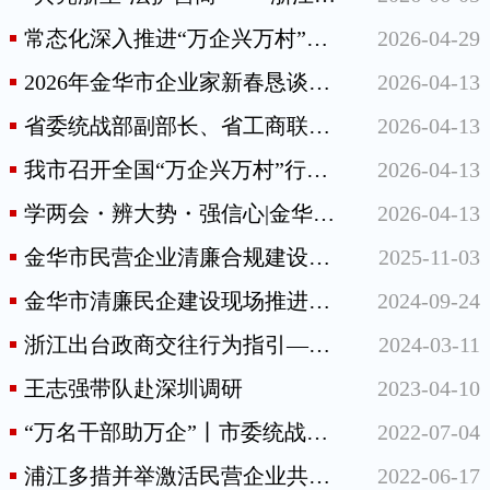
常态化深入推进“万企兴万村”行动部署会在义乌召开 高云龙讲话 廉毅敏致
2026-04-29
2026年金华市企业家新春恳谈活动举行
2026-04-13
省委统战部副部长、省工商联党组书记郑敏强来金开展专题调研
2026-04-13
我市召开全国“万企兴万村”行动部署会筹备工作协调会
2026-04-13
学两会・辨大势・强信心|金华市工商联2026年全国两会精神学习暨宏观经济形势报告会召开
2026-04-13
金华市民营企业清廉合规建设现场推进会在永康召开
2025-11-03
金华市清廉民企建设现场推进会在兰溪召开
2024-09-24
浙江出台政商交往行为指引——三张清单，推动构建亲清政商关系
2024-03-11
王志强带队赴深圳调研
2023-04-10
“万名干部助万企”丨市委统战部助企服务员深入民企开展精准服务
2022-07-04
浦江多措并举激活民营企业共富活力
2022-06-17