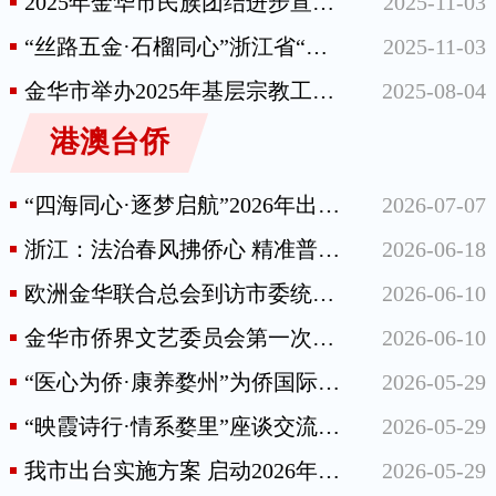
2025年金华市民族团结进步宣传月暨铸牢中华民族共同体意识百场宣讲在东阳启动
2025-11-03
“丝路五金·石榴同心”浙江省“东迁西归”各族青年互嵌式技能培训活动开班仪式正式启航
2025-11-03
金华市举办2025年基层宗教工作干部培训班
2025-08-04
港澳台侨
“四海同心·逐梦启航”2026年出国留学 规划与经验分享会举行
2026-07-07
浙江：法治春风拂侨心 精准普法护远航
2026-06-18
欧洲金华联合总会到访市委统战部（侨办）、市侨联
2026-06-10
金华市侨界文艺委员会第一次会议召开
2026-06-10
“医心为侨·康养婺州”为侨国际医疗合作服务签约仪式举行
2026-05-29
“映霞诗行·情系婺里”座谈交流会举行
2026-05-29
我市出台实施方案 启动2026年“之江同心·法治护侨”涉侨法治服务专项行动
2026-05-29