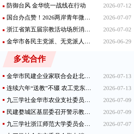
防御台风 金华统一战线在行动
2026-07-12
国台办点赞！2026两岸青年微短剧大赛颁奖典礼在浙江东阳举办
2026-07-07
浙江省第五届宗教活动场所消防技能大比武在义乌举行
2026-07-02
金华市各民主党派、无党派人士“参政为公、实干为民”主题教育推进会召开
2026-06-29
多党合作
金华市民建企业家联合会赴北京、河北开展主题教育学习和专项课题调研
2026-07-13
连续六年“送教”不辍 农工党东阳市委会再赴虎鹿夏令营之约
2026-07-13
九三学社金华市农业支社委员会协办“我为家乡代言”2026金华短视频大赛
2026-07-09
民建婺城区基层委召开警示教育专题会议 筑牢主题教育思想防线
2026-07-09
九三学社浙江师范大学委员会社员获评服务地方对非合作优秀案例
2026-07-07