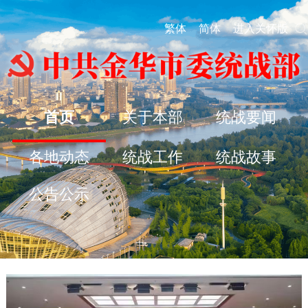
繁体
简体
进入关怀版
首页
关于本部
统战要闻
各地动态
统战工作
统战故事
公告公示