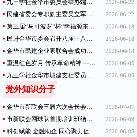
九三学社金华市委员会举办端午传统文化体验活动
2026-06-22
民建省委会专职副主委吴立军来金调研助力共富工作
2026-06-22
第三届“马可波罗”杯“幸福源东、走进东叶”篮球邀请赛圆满落幕
2026-06-18
民进金华市委会召开八届十八次全体（扩大）会议
2026-06-18
金华市民建企业家联合会成功举办电商AI专项技能考证培训专场活动
2026-06-18
重温红色岁月 传承革命精神 ——民进金华开发区总支部赴方志敏纪念馆开展学习教育
2026-06-05
九三学社金华市城建支社委员会赴旺大鑫集团开展供应链与绿色低碳专题调研
2026-06-05
党外知识分子
金华市新联会三届六次会长会议召开
2026-07-07
市新联会网球队首期培训班结业仪式举行
2026-06-09
科创赋能 金融助企 同心聚力促发展——市知联会国资分会开展科技金融助企专项服务活动
2026-06-05