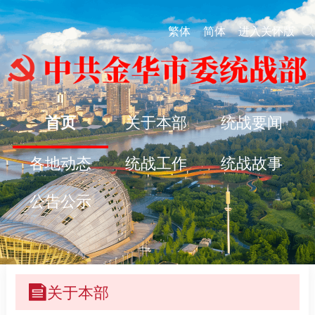
繁体
简体
进入关怀版
首页
关于本部
统战要闻
各地动态
统战工作
统战故事
公告公示
关于本部