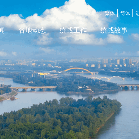
繁体
简体
闻
各地动态
统战工作
统战故事