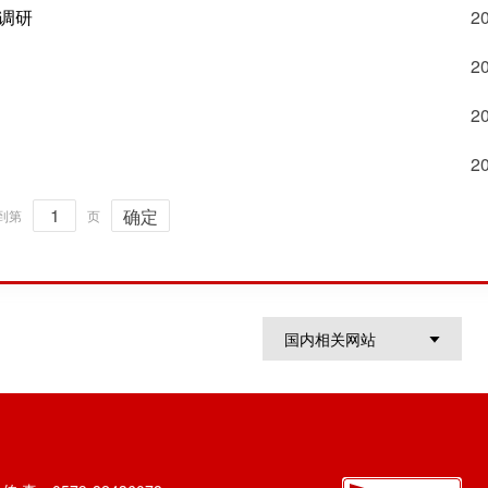
调研
2
2
2
2
确定
到第
页
国内相关网站