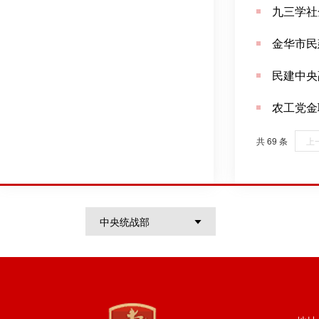
九三学社
金华市民
民建中央
农工党金
共 69 条
上
中央统战部