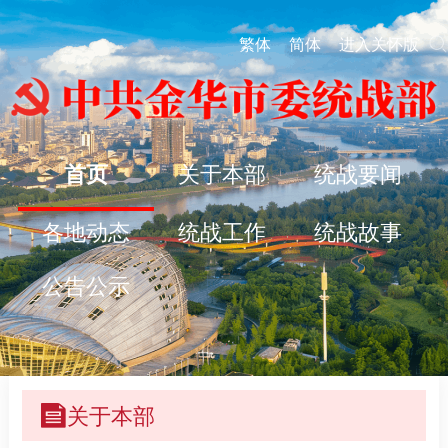
繁体
简体
进入关怀版
首页
关于本部
统战要闻
各地动态
统战工作
统战故事
公告公示
关于本部