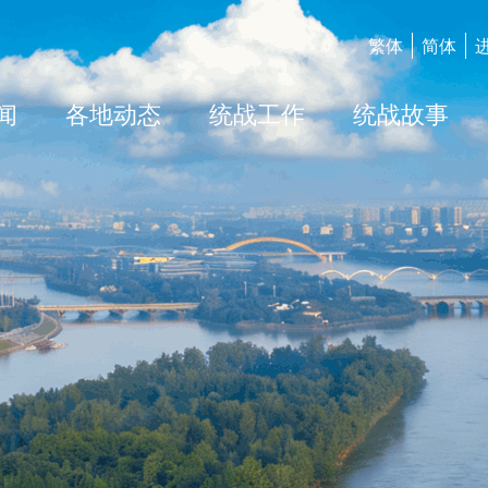
繁体
简体
闻
各地动态
统战工作
统战故事