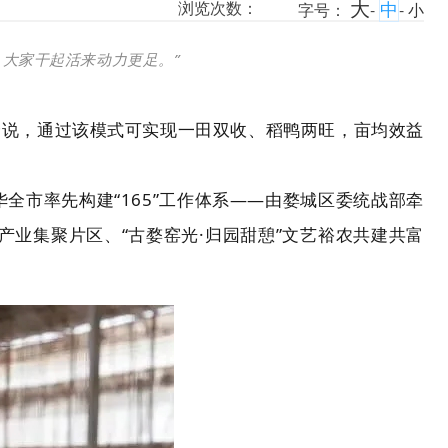
大
中
浏览次数：
字号：
-
-
小
大家干起活来动力更足。”
伟峰说，通过该模式可实现一田双收、稻鸭两旺，亩均效益
全市率先构建“165”工作体系——由婺城区委统战部牵
产业集聚片区、“古婺窑光·归园甜憩”文艺裕农共建共富