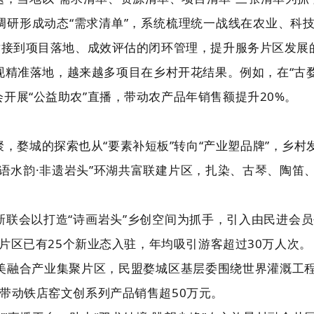
研形成动态“需求清单”，系统梳理统一战线在农业、科技
对接到项目落地、成效评估的闭环管理，提升服务片区发展
精准落地，越来越多项目在乡村开花结果。例如，在“古婺
开展“公益助农”直播，带动农产品年销售额提升20%。
，婺城的探索也从“要素补短板”转向“产业塑品牌”，乡
语水韵·非遗岩头”环湖共富联建片区，扎染、古琴、陶笛
新联会以打造“诗画岩头”乡创空间为抓手，引入由民进会
该片区已有25个新业态入驻，年均吸引游客超过30万人次。
三美融合产业集聚片区，民盟婺城区基层委围绕世界灌溉工
带动铁店窑文创系列产品销售超50万元。