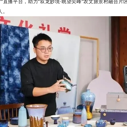
’”直播平台，助力“双龙妙境·眺望尖峰”农文旅景村融合
人。