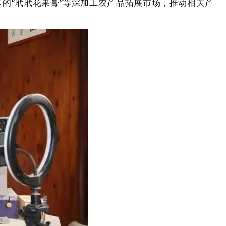
片区的“玳玳花果膏”等深加工农产品拓展市场，推动相关产