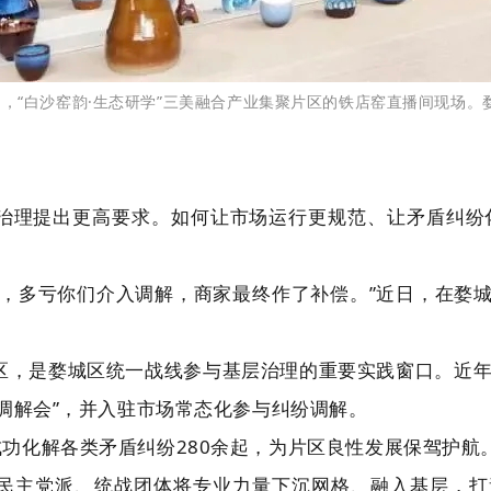
日，“白沙窑韵·生态研学”三美融合产业集聚片区的铁店窑直播间现场。
治理提出更高要求。如何让市场运行更规范、让矛盾纠纷
，多亏你们介入调解，商家最终作了补偿。”近日，在婺城
片区，是婺城区统一战线参与基层治理的重要实践窗口。近
调解会”，并入驻市场常态化参与纠纷调解。
成功化解各类矛盾纠纷280余起，为片区良性发展保驾护航
主党派、统战团体将专业力量下沉网格、融入基层，打造“