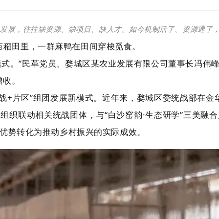
想发展，往往缺资源、缺项目、缺人才。如今机制活了、资源通了，
亩稻田里，一群麻鸭在田间穿梭觅食。
养模式。”民革党员、婺城区某农业发展有限公司董事长冯
增收。
战+片区”组团发展新模式。近年来，婺城区委统战部在金华
组织联动相关统战团体，与“白沙窑韵·生态研学”三美融合
线优势转化为推动乡村振兴的实际成效。