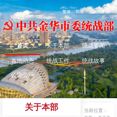
繁体
简体
进入关怀版
首页
关于本部
统战要闻
各地动态
统战工作
统战故事
公告公示
关于本部
当前位置：
>