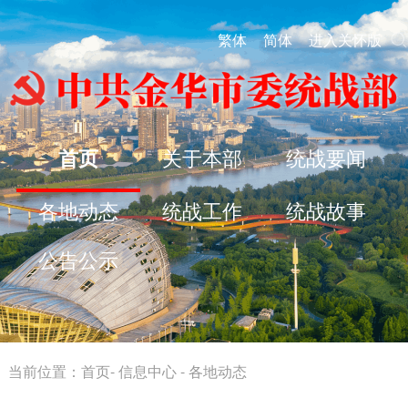
繁体
简体
进入关怀版
首页
关于本部
统战要闻
各地动态
统战工作
统战故事
公告公示
当前位置：
首页
-
信息中心
-
各地动态