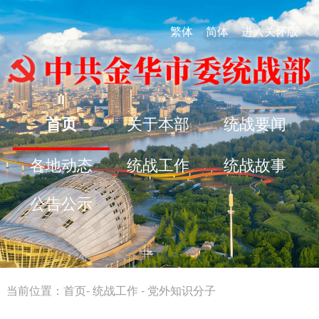
繁体
简体
进入关怀版
首页
关于本部
统战要闻
各地动态
统战工作
统战故事
公告公示
当前位置：
首页
-
统战工作
-
党外知识分子