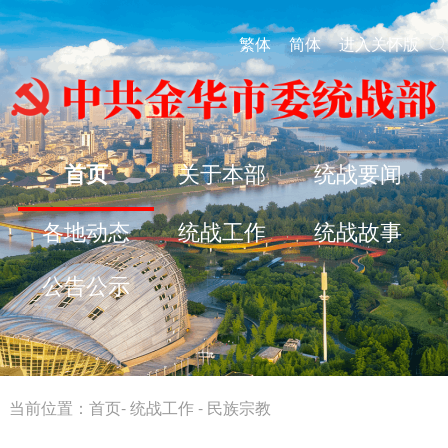
繁体
简体
进入关怀版
首页
关于本部
统战要闻
各地动态
统战工作
统战故事
公告公示
当前位置：
首页
-
统战工作
-
民族宗教