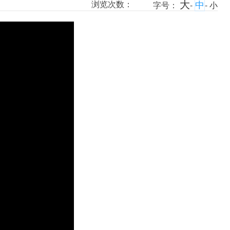
大
中
浏览次数：
字号：
-
-
小