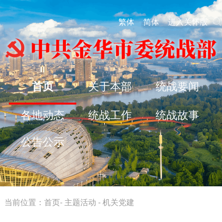
繁体
简体
进入关怀版
首页
关于本部
统战要闻
各地动态
统战工作
统战故事
公告公示
当前位置：
首页
-
主题活动
-
机关党建