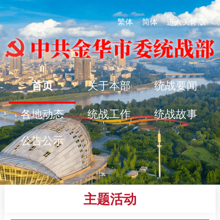
繁体
简体
进入关怀版
首页
关于本部
统战要闻
各地动态
统战工作
统战故事
公告公示
主题活动