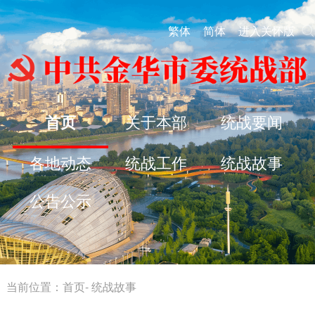
繁体
简体
进入关怀版
首页
关于本部
统战要闻
各地动态
统战工作
统战故事
公告公示
当前位置：
首页
-
统战故事