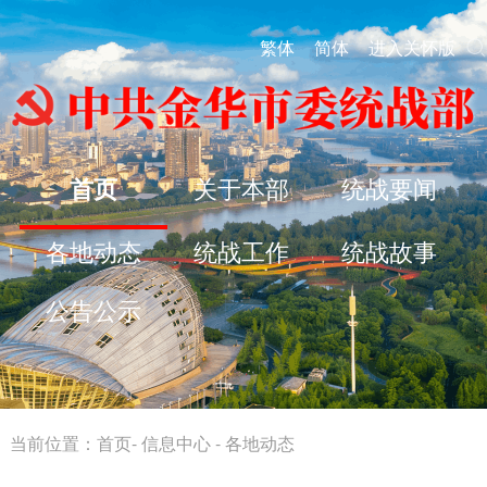
繁体
简体
进入关怀版
首页
关于本部
统战要闻
各地动态
统战工作
统战故事
公告公示
当前位置：
首页
-
信息中心
-
各地动态