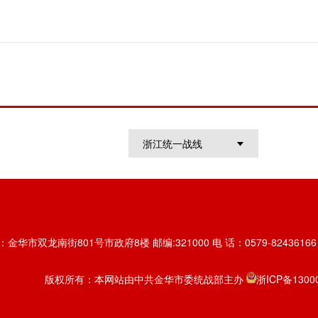
浙江统一战线
金华市双龙南街801号市政府8楼 邮编:321000 电 话：0579-82436166 传
版权所有：本网站由中共金华市委统战部主办
浙ICP备1300