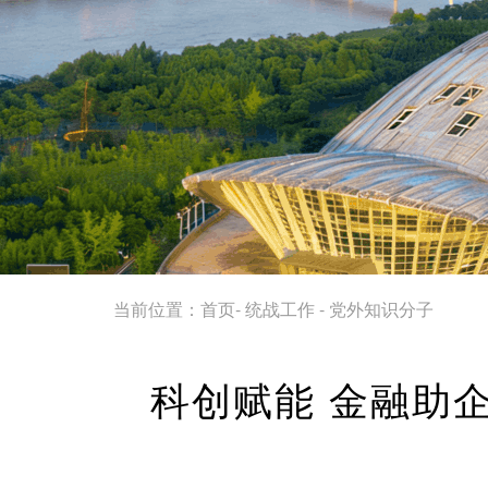
当前位置：
首页
-
统战工作
-
党外知识分子
科创赋能 金融助