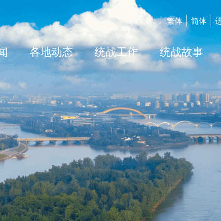
繁体
简体
闻
各地动态
统战工作
统战故事