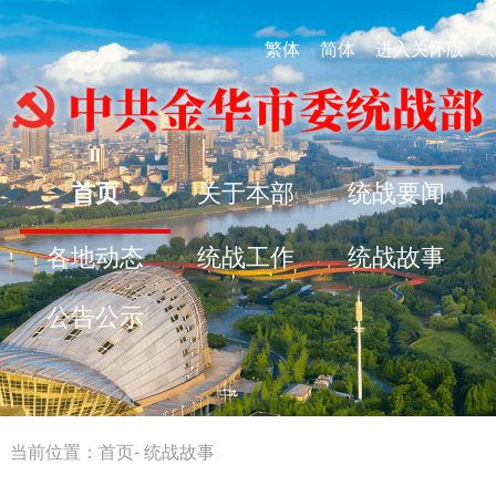
繁体
简体
进入关怀版
首页
关于本部
统战要闻
各地动态
统战工作
统战故事
公告公示
当前位置：
首页
-
统战故事