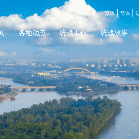
繁体
简体
闻
各地动态
统战工作
统战故事