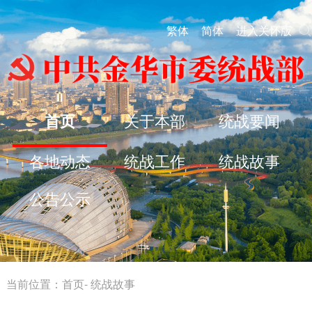
繁体
简体
进入关怀版
首页
关于本部
统战要闻
各地动态
统战工作
统战故事
公告公示
当前位置：
首页
-
统战故事