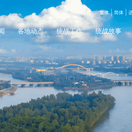
繁体
简体
闻
各地动态
统战工作
统战故事