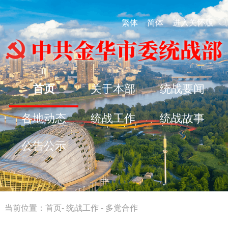
繁体
简体
进入关怀版
首页
关于本部
统战要闻
各地动态
统战工作
统战故事
公告公示
当前位置：
首页
-
统战工作
-
多党合作