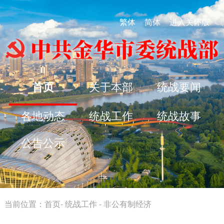
繁体
简体
进入关怀版
首页
关于本部
统战要闻
各地动态
统战工作
统战故事
公告公示
当前位置：
首页
-
统战工作
-
非公有制经济