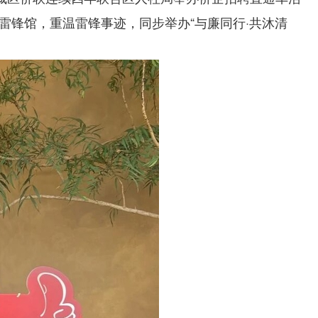
锋馆，重温雷锋事迹，同步举办“与廉同行·共沐清