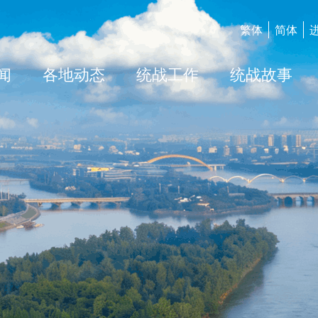
繁体
简体
闻
各地动态
统战工作
统战故事