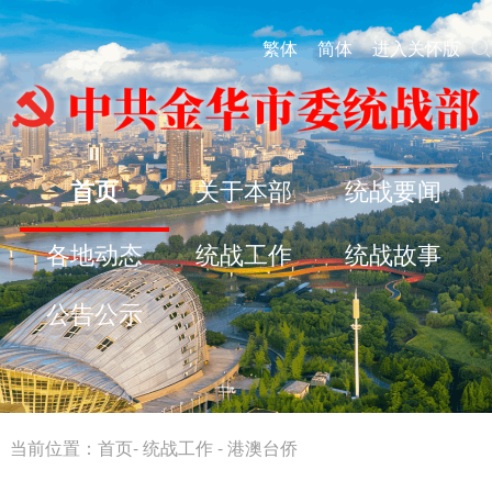
繁体
简体
进入关怀版
首页
关于本部
统战要闻
各地动态
统战工作
统战故事
公告公示
当前位置：
首页
-
统战工作
-
港澳台侨