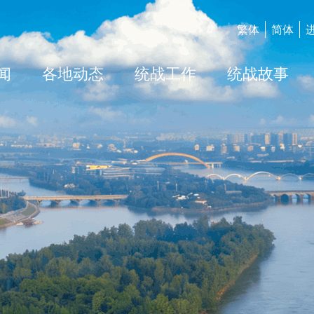
繁体
简体
闻
各地动态
统战工作
统战故事