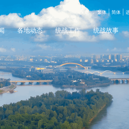
繁体
简体
闻
各地动态
统战工作
统战故事