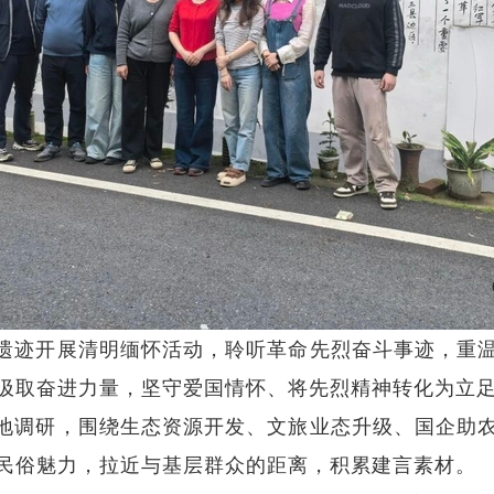
遗迹开展清明缅怀活动，聆听革命先烈奋斗事迹，重
汲取奋进力量，坚守爱国情怀、将先烈精神转化为立
地调研，围绕生态资源开发、文旅业态升级、国企助
民俗魅力，拉近与基层群众的距离，积累建言素材。