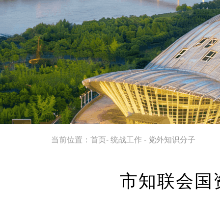
当前位置：
首页
-
统战工作
-
党外知识分子
市知联会国