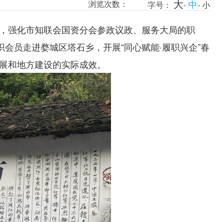
大
中
浏览次数：
字号：
-
-
小
，强化市知联会国资分会参政议政、服务大局的职
会员走进婺城区塔石乡，开展“同心赋能·履职兴企”春
展和地方建设的实际成效。