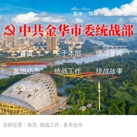
繁体
简体
进入关怀版
首页
关于本部
统战要闻
各地动态
统战工作
统战故事
公告公示
当前位置：
首页
-
统战工作
-
多党合作