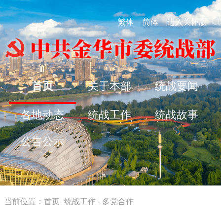
繁体
简体
进入关怀版
首页
关于本部
统战要闻
各地动态
统战工作
统战故事
公告公示
当前位置：
首页
-
统战工作
-
多党合作