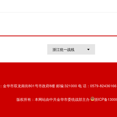
浙江统一战线
金华市双龙南街801号市政府8楼 邮编:321000 电 话：0579-82436166 传
版权所有：本网站由中共金华市委统战部主办
浙ICP备1300