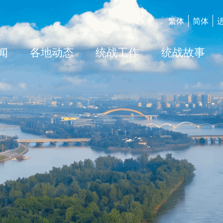
繁体
简体
闻
各地动态
统战工作
统战故事