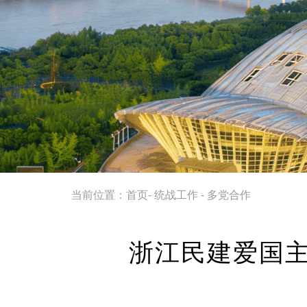
当前位置：
首页
-
统战工作
-
多党合作
浙江民建爱国