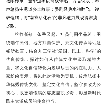
接续传承。金华道琴以简板伴唱、方言说表，琴
声悠扬中尽道乡土故事；婺剧经典水袖翻飞、锣
鼓铿锵，将“南戏活化石”的非凡魅力展现得淋漓
尽致。
丝竹渐歇，茶香又起。社员们围坐品茗，围
绕端午民俗、地方戏曲保护、茶文化传承等话题
畅所欲言，结合九三学社“爱国、民主、科学”的
优良传统，探讨如何从传统文化中汲取精神力
量、将文化自信转化为履职尽责的内在动力。大
家纷纷表示，将以此次活动为契机，传承弘扬中
华优秀传统文化，坚定文化自信，坚守参政为公
初心，以更加饱满的姿态履职尽责，彰显新时代
民主党派成员的使命担当。