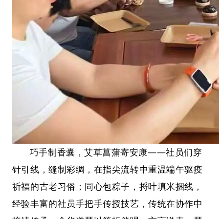
巧手制香囊，艾草菖蒲寄安康——社员们穿
针引线，缝制彩绸，在指尖流转中重温端午驱疫
祈福的古老习俗；同心包粽子，捋叶填米捆线，
经验丰富的社员手把手传授技艺，传统在协作中