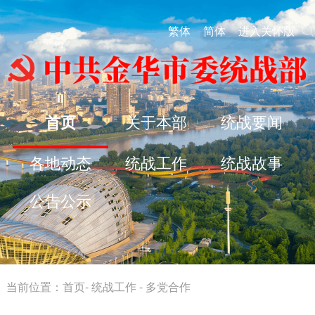
繁体
简体
进入关怀版
首页
关于本部
统战要闻
各地动态
统战工作
统战故事
公告公示
当前位置：
首页
-
统战工作
-
多党合作