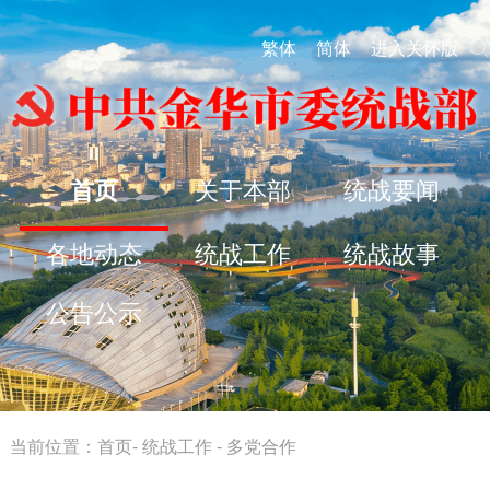
繁体
简体
进入关怀版
首页
关于本部
统战要闻
各地动态
统战工作
统战故事
公告公示
当前位置：
首页
-
统战工作
-
多党合作