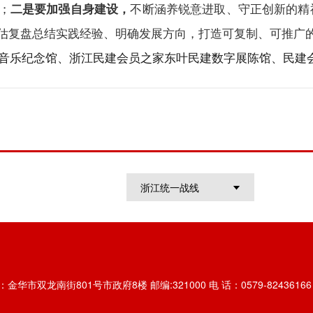
；
二是要加强自身建设，
不断涵养锐意进取、守正创新的精
估复盘总结实践经验、明确发展方向，打造可复制、可推广
音乐纪念馆、浙江民建会员之家东叶民建数字展陈馆、民建
浙江统一战线
金华市双龙南街801号市政府8楼 邮编:321000 电 话：0579-82436166 传