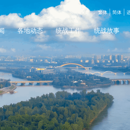
繁体
简体
闻
各地动态
统战工作
统战故事