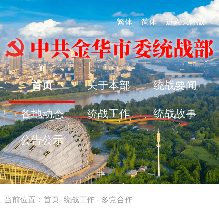
繁体
简体
进入关怀版
首页
关于本部
统战要闻
各地动态
统战工作
统战故事
公告公示
当前位置：
首页
-
统战工作
-
多党合作