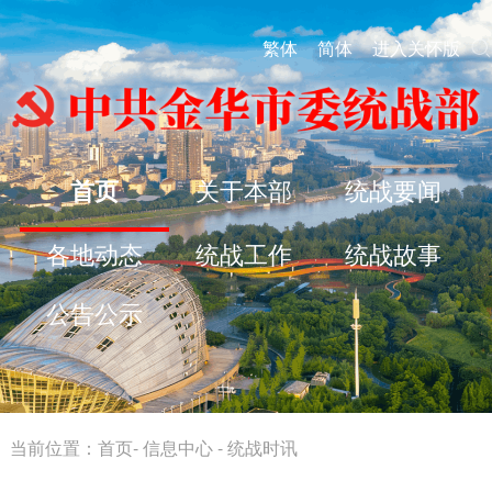
繁体
简体
进入关怀版
首页
关于本部
统战要闻
各地动态
统战工作
统战故事
公告公示
当前位置：
首页
-
信息中心
-
统战时讯