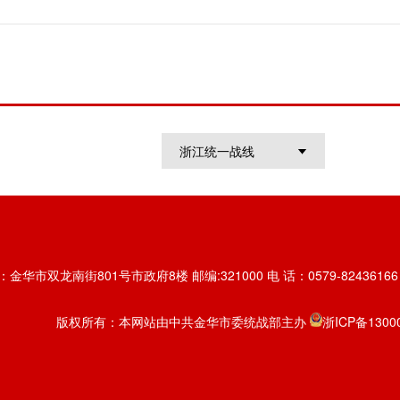
浙江统一战线
金华市双龙南街801号市政府8楼 邮编:321000 电 话：0579-82436166 传
版权所有：本网站由中共金华市委统战部主办
浙ICP备1300