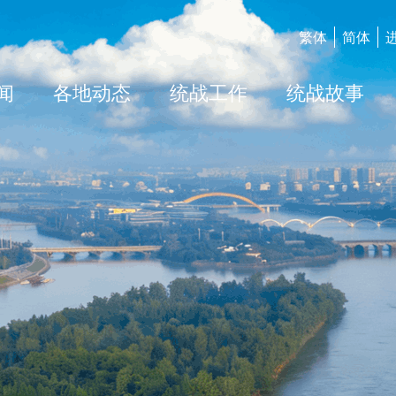
繁体
简体
闻
各地动态
统战工作
统战故事