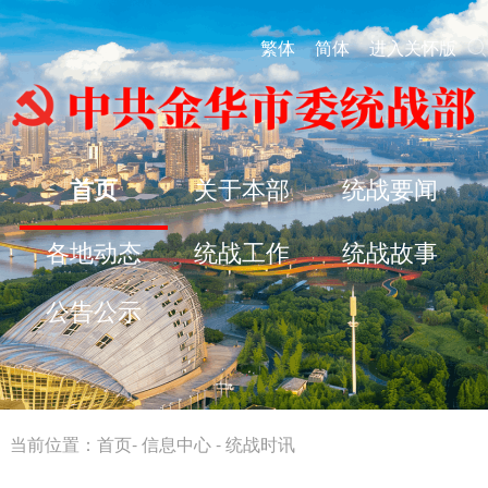
繁体
简体
进入关怀版
首页
关于本部
统战要闻
各地动态
统战工作
统战故事
公告公示
当前位置：
首页
-
信息中心
-
统战时讯