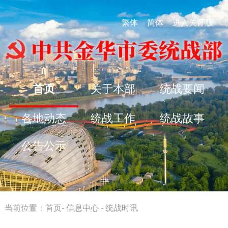
繁体
简体
进入关怀版
首页
关于本部
统战要闻
各地动态
统战工作
统战故事
公告公示
当前位置：
首页
-
信息中心
-
统战时讯