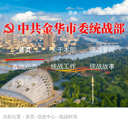
繁体
简体
进入关怀版
首页
关于本部
统战要闻
各地动态
统战工作
统战故事
公告公示
当前位置：
首页
-
信息中心
-
统战时讯