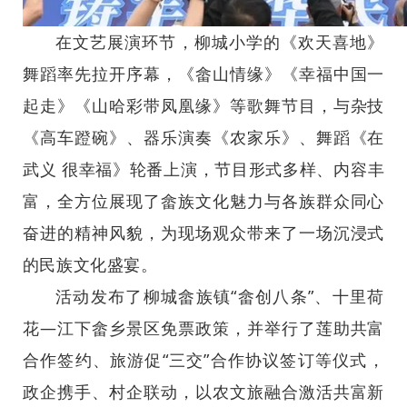
在文艺展演环节，柳城小学的《欢天喜地》
舞蹈率先拉开序幕，《畲山情缘》《幸福中国一
起走》《山哈彩带凤凰缘》等歌舞节目，与杂技
《高车蹬碗》、器乐演奏《农家乐》、舞蹈《在
武义 很幸福》轮番上演，节目形式多样、内容丰
富，全方位展现了畲族文化魅力与各族群众同心
奋进的精神风貌，为现场观众带来了一场沉浸式
的民族文化盛宴。
活动发布了柳城畲族镇“畲创八条”、十里荷
花—江下畲乡景区免票政策，并举行了莲助共富
合作签约、旅游促“三交”合作协议签订等仪式，
政企携手、村企联动，以农文旅融合激活共富新