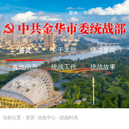
繁体
简体
进入关怀版
首页
关于本部
统战要闻
各地动态
统战工作
统战故事
公告公示
当前位置：
首页
-
信息中心
-
统战时讯