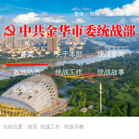
繁体
简体
进入关怀版
首页
关于本部
统战要闻
各地动态
统战工作
统战故事
公告公示
当前位置：
首页
-
统战工作
-
民族宗教