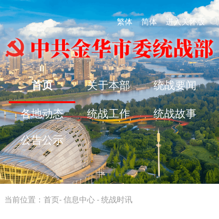
繁体
简体
进入关怀版
首页
关于本部
统战要闻
各地动态
统战工作
统战故事
公告公示
当前位置：
首页
-
信息中心
-
统战时讯