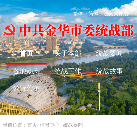
繁体
简体
进入关怀版
首页
关于本部
统战要闻
各地动态
统战工作
统战故事
公告公示
当前位置：
首页
-
信息中心
-
统战要闻