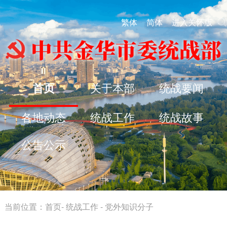
繁体
简体
进入关怀版
首页
关于本部
统战要闻
各地动态
统战工作
统战故事
公告公示
当前位置：
首页
-
统战工作
-
党外知识分子