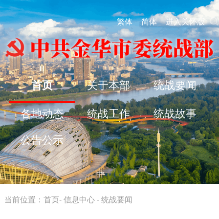
繁体
简体
进入关怀版
首页
关于本部
统战要闻
各地动态
统战工作
统战故事
公告公示
当前位置：
首页
-
信息中心
-
统战要闻