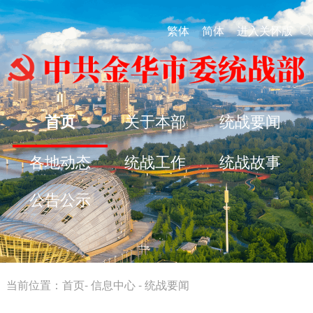
繁体
简体
进入关怀版
首页
关于本部
统战要闻
各地动态
统战工作
统战故事
公告公示
当前位置：
首页
-
信息中心
-
统战要闻