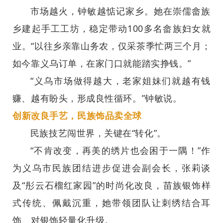
市场越火，钟敏越惦记家乡。她在崇儒畲族
乡建起手工工坊，稳定带动100多名畲族妇女就
业。“以往乡亲靠山务农，仅采茶季忙两三个月；
如今靠义乌订单，在家门口就能踏实挣钱。”
“义乌市场做得越大，老家姐妹们就越有钱
赚、越有盼头，形成良性循环。”钟敏说。
创新改良手艺，民族饰品卖全球
民族技艺闯世界，关键在“转化”。
“不肯改变，再美的绣片也会困于一隅！”作
为义乌市民族团结进步促进会副会长，张莉谈
及“彤云石榴红家园”的时尚化改良，苗族银饰样
式传统、佩戴沉重，她带领团队让刺绣结合耳
饰、对银饰轻量化升级。