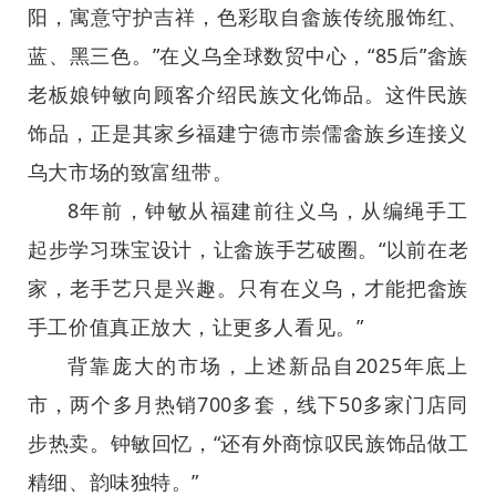
阳，寓意守护吉祥，色彩取自畲族传统服饰红、
蓝、黑三色。”在义乌全球数贸中心，“85后”畲族
老板娘钟敏向顾客介绍民族文化饰品。这件民族
饰品，正是其家乡福建宁德市崇儒畲族乡连接义
乌大市场的致富纽带。
8年前，钟敏从福建前往义乌，从编绳手工
起步学习珠宝设计，让畲族手艺破圈。“以前在老
家，老手艺只是兴趣。只有在义乌，才能把畲族
手工价值真正放大，让更多人看见。”
背靠庞大的市场，上述新品自2025年底上
市，两个多月热销700多套，线下50多家门店同
步热卖。钟敏回忆，“还有外商惊叹民族饰品做工
精细、韵味独特。”