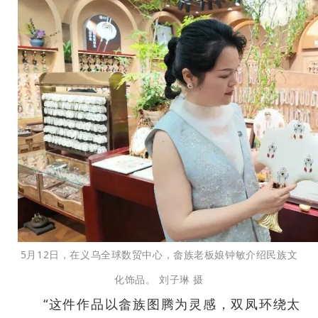
5月12日，在义乌全球数贸中心，畲族老板娘钟敏介绍民族文
化饰品。 刘子琳 摄
“这件作品以畲族图腾为灵感，双凤环绕太