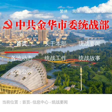
繁体
简体
进入关怀版
首页
关于本部
统战要闻
各地动态
统战工作
统战故事
公告公示
当前位置：
首页
-
信息中心
-
统战要闻