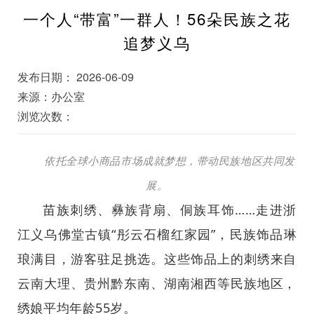
一个人“带富”一群人！56朵民族之花
追梦义乌
发布日期： 2026-06-09
来源：办公室
浏览次数：
依托全球小商品市场成就梦想，带动民族地区共同发
展。
苗族刺绣、彝族背扇、侗族耳饰……走进浙
江义乌佛堂古镇“彤云石榴红家园”，民族饰品琳
琅满目，游客驻足挑选。这些饰品上的刺绣来自
云南大理、贵州黔东南、湖南湘西等民族地区，
绣娘平均年龄55岁。