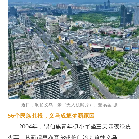
近日，航拍义乌一景（无人机照片）。董易鑫 摄
个民族扎根，义乌成逐梦新家园
56
2004年，锡伯族青年伊小军坐三天四夜绿皮
火车，从新疆察布查尔锡伯自治县前往义乌。