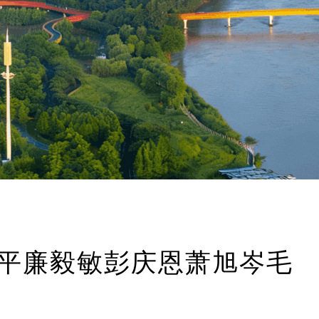
张平廉毅敏彭庆恩萧旭岑毛