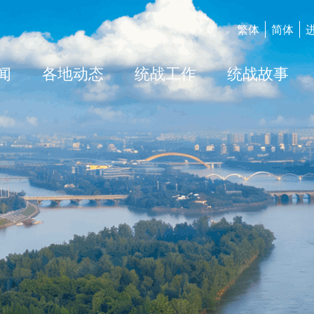
繁体
简体
闻
各地动态
统战工作
统战故事