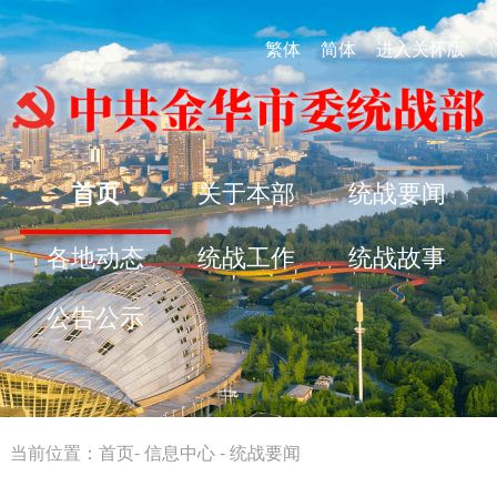
繁体
简体
进入关怀版
首页
关于本部
统战要闻
各地动态
统战工作
统战故事
公告公示
当前位置：
首页
-
信息中心
-
统战要闻