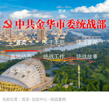
繁体
简体
进入关怀版
首页
关于本部
统战要闻
各地动态
统战工作
统战故事
公告公示
当前位置：
首页
-
信息中心
-
统战要闻